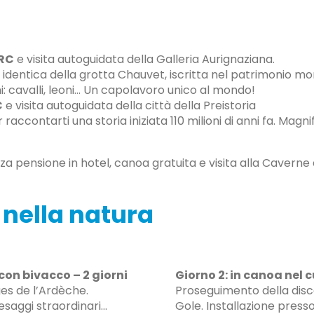
ARC
e visita autoguidata della Galleria Aurignaziana.
ne identica della grotta Chauvet, iscritta nel patrimonio 
oni: cavalli, leoni… Un capolavoro unico al mondo!
C
e visita autoguidata della città della Preistoria
er raccontarti una storia iniziata 110 milioni di anni fa. Ma
za pensione in hotel, canoa gratuita e visita alla Caverne
 nella natura
con bivacco – 2 giorni
Giorno 2: in canoa nel 
ges de l’Ardèche.
Proseguimento della disc
esaggi straordinari…
Gole. Installazione presso