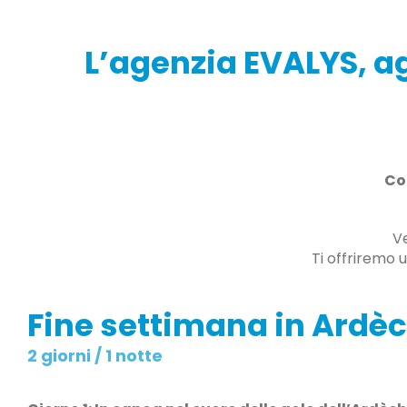
L’agenzia EVALYS, ag
Con
Ve
Ti offriremo 
Fine settimana in Ardè
2 giorni / 1 notte