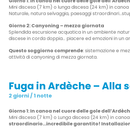
Giorno 1: In canoa nel cuore delle gole dell’Ardè
Mini discesa (7 km) o lunga discesa (24 km) in canoa
Naturale, natura selvaggia, paesaggi straordinari…stup
Giorno 2: Canyoning – mezza giornata
Splendida escursione acquatica in un ambiente natural
discese in corda doppia… piacere ed emozioni in un 
Questo soggiorno comprende
: sistemazione e mez
attività di canyoning di mezza giornata.
Fuga in Ardèche – Alla 
2 giorni / 1 notte
Giorno 1: In canoa nel cuore delle gole dell’Ardè
Mini discesa (7 km) o Lunga discesa (24 km) in canoa 
straordinario…incredibile garantito! Installazion