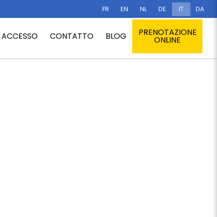
FR
EN
NL
DE
IT
DA
Home
/
Optional
/
Soggiorni organizzati
PRENOTAZIONE
ACCESSO
CONTATTO
BLOG
ONLINE