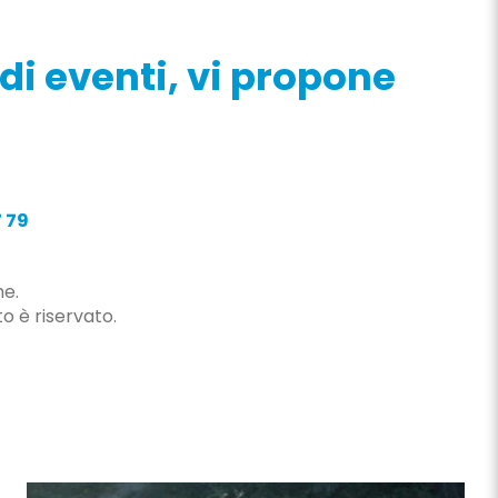
di eventi, vi propone
7 79
he.
o è riservato.