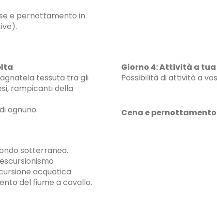
ese e pernottamento in
ive).
elta
Giorno 4: Attività a tua
gnatela tessuta tra gli
Possibilità di attività a v
esi, rampicanti della
 di ognuno.
Cena e pernottamento i
mondo sotterraneo.
 escursionismo
cursione acquatica
nto del fiume a cavallo.