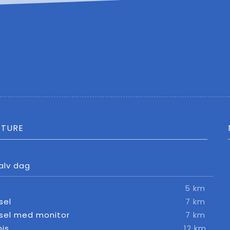
OTURE
alv dag
5 km
sel
7 km
rsel med monitor
7 km
nis
12 km