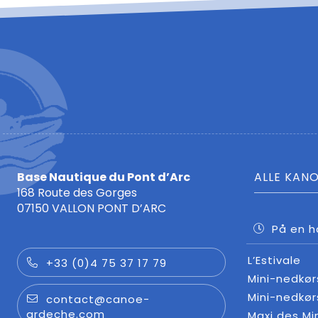
Base Nautique du Pont d’Arc
ALLE KAN
168 Route des Gorges
07150 VALLON PONT D’ARC
På en h
L’Estivale
+33 (0)4 75 37 17 79
Mini-nedkør
Mini-nedkø
contact@canoe-
ardeche.com
Maxi des Mi