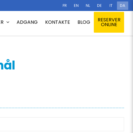
FR
EN
NL
DE
IT
DA
Home
/
Praktisk information
/
Ofte stillede spørgsmål – FAQ
RESERVER
ER
ADGANG
KONTAKTE
BLOG
ONLINE
mål