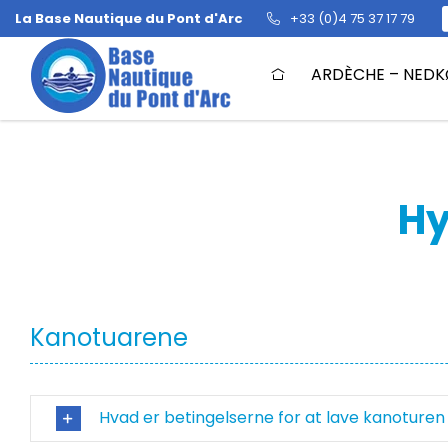
Skip
La Base Nautique du Pont d'Arc
+33 (0)4 75 37 17 79
to
Ofte stillede spørgsmål – FAQ
content
ARDÈCHE – NEDK
Hy
Kanotuarene
Hvad er betingelserne for at lave kanoture