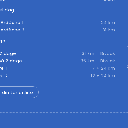
el dag
’Ardèche 1
24 km
’Ardèche 2
31 km
age
 2 dage
31 km
Bivuak
på 2 dage
36 km
Bivuak
ve 1
7 + 24 km
ve 2
12 + 24 km
 din tur online