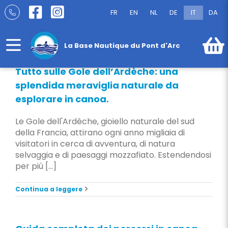
Salta
FR
EN
NL
DE
IT
DA
al
Blog
contenuto
La Base Nautique du Pont d'Arc
Tutto sulle Gole dell’Ardèche: una
splendida meraviglia naturale da
esplorare in canoa.
Le Gole dell'Ardèche, gioiello naturale del sud
della Francia, attirano ogni anno migliaia di
visitatori in cerca di avventura, di natura
selvaggia e di paesaggi mozzafiato. Estendendosi
per più [...]
Continua a leggere