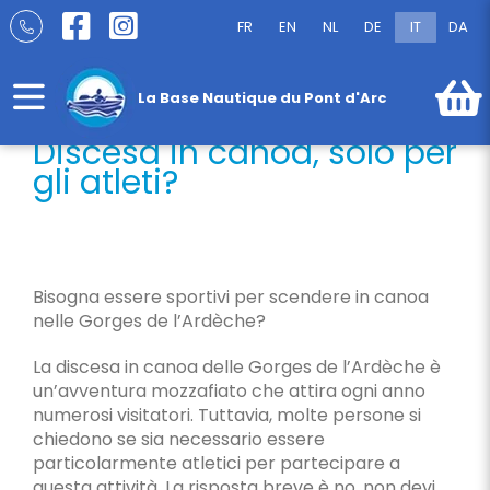
Salta
FR
EN
NL
DE
IT
DA
al
Discesa in canoa, solo per gli atleti?
contenuto
La Base Nautique du Pont d'Arc
Discesa in canoa, solo per
gli atleti?
Bisogna essere sportivi per scendere in canoa
nelle Gorges de l’Ardèche?
La discesa in canoa delle Gorges de l’Ardèche è
un’avventura mozzafiato che attira ogni anno
numerosi visitatori. Tuttavia, molte persone si
chiedono se sia necessario essere
particolarmente atletici per partecipare a
questa attività. La risposta breve è no, non devi