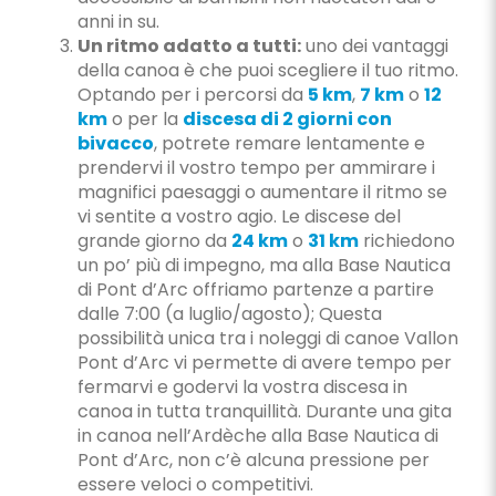
anni in su.
Un ritmo adatto a tutti:
uno dei vantaggi
della canoa è che puoi scegliere il tuo ritmo.
Optando per i percorsi da
5 km
,
7 km
o
12
km
o per la
discesa di 2 giorni con
bivacco
, potrete remare lentamente e
prendervi il vostro tempo per ammirare i
magnifici paesaggi o aumentare il ritmo se
vi sentite a vostro agio. Le discese del
grande giorno da
24 km
o
31 km
richiedono
un po’ più di impegno, ma alla Base Nautica
di Pont d’Arc offriamo partenze a partire
dalle 7:00 (a luglio/agosto); Questa
possibilità unica tra i noleggi di canoe Vallon
Pont d’Arc vi permette di avere tempo per
fermarvi e godervi la vostra discesa in
canoa in tutta tranquillità. Durante una gita
in canoa nell’Ardèche alla Base Nautica di
Pont d’Arc, non c’è alcuna pressione per
essere veloci o competitivi.