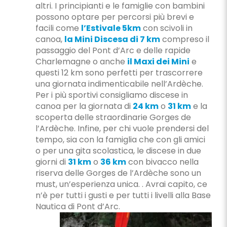
altri. I principianti e le famiglie con bambini
possono optare per percorsi più brevi e
facili come
l’Estivale 5km
con scivoli in
canoa,
la Mini Discesa di 7 km
compreso il
passaggio del Pont d’Arc e delle rapide
Charlemagne o anche
il Maxi dei Mini
e
questi 12 km sono perfetti per trascorrere
una giornata indimenticabile nell’Ardèche.
Per i più sportivi consigliamo discese in
canoa per la giornata di
24 km
o
31 km
e la
scoperta delle straordinarie Gorges de
l’Ardèche. Infine, per chi vuole prendersi del
tempo, sia con la famiglia che con gli amici
o per una gita scolastica, le discese in due
giorni di
31 km
o
36 km
con bivacco nella
riserva delle Gorges de l’Ardèche sono un
must, un’esperienza unica. . Avrai capito, ce
n’è per tutti i gusti e per tutti i livelli alla Base
Nautica di Pont d’Arc.