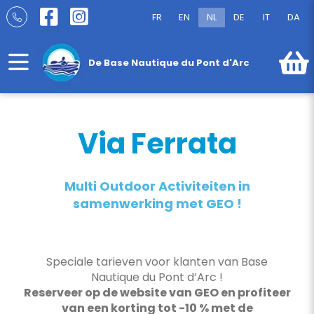
Ga
FR
EN
NL
DE
IT
DA
naar
Via Ferrata
inhoud
De Base Nautique du Pont d'Arc
Via Ferrata
Multi Outdoor Activiteiten in
samenwerking met GEO !
Speciale tarieven voor klanten van Base
Nautique du Pont d’Arc !
Reserveer op de website van GEO en profiteer
van een korting tot -10 % met de