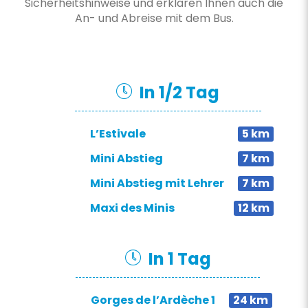
Sicherheitshinweise und erklären Ihnen auch die
An- und Abreise mit dem Bus.
In 1/2 Tag
L’Estivale
5 km
Mini Abstieg
7 km
Mini Abstieg mit Lehrer
7 km
Maxi des Minis
12 km
In 1 Tag
Gorges de l’Ardèche 1
24 km