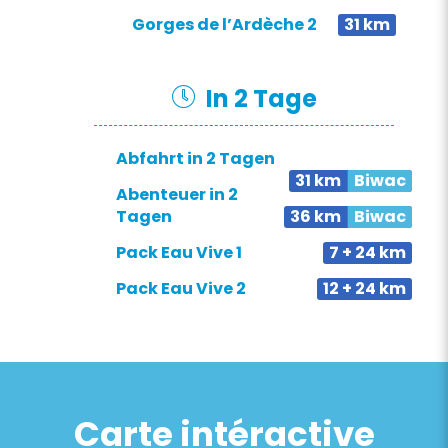
Gorges de l’Ardèche 2
31 km
In 2 Tage
Abfahrt in 2 Tagen
31 km
Biwac
Abenteuer in 2
Tagen
36 km
Biwac
Pack Eau Vive 1
7 + 24 km
Pack Eau Vive 2
12 + 24 km
Carte intéractive