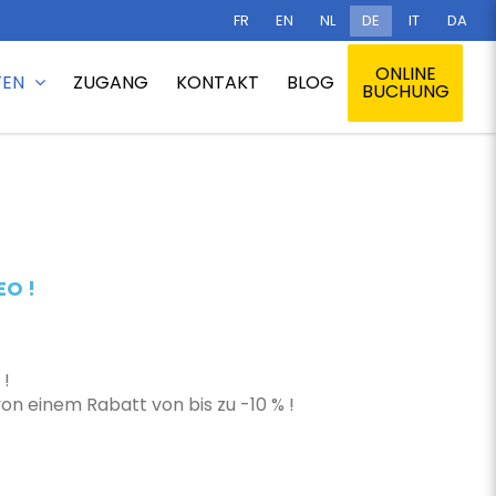
FR
EN
NL
DE
IT
DA
Startseite
/
Optional
/
Schlaglöcher
ONLINE
TEN
ZUGANG
KONTAKT
BLOG
BUCHUNG
EO !
 !
n einem Rabatt von bis zu -10 % !