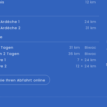
nis
12 km
’Ardèche 1
24 km
’Ardèche 2
31 km
ge
2 Tagen
31 km
Biwac
in 2 Tagen
36 km
Biwac
ve 1
7 + 24 km
ve 2
12 + 24 km
ie Ihren Abfahrt online