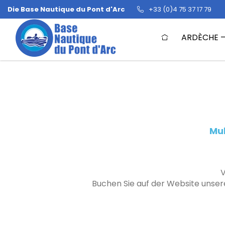
Zum
Die Base Nautique du Pont d'Arc
+33 (0)4 75 37 17 79
Inhalt
Schlaglöcher
springen
ARDÈCHE –
Mul
V
Buchen Sie auf der Website unser