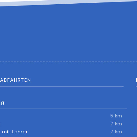
UABFAHRTEN
ag
5 km
g
7 km
g mit Lehrer
7 km